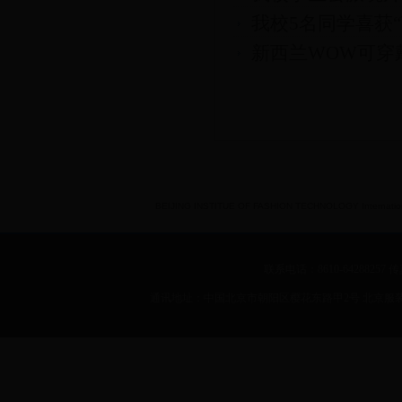
我校5名同学喜获
新西兰WOW可穿
BEIJING INSTITUE OF FASHION TECHNOLOGY International 
联系电话：8610-64288257 传真：
通讯地址：中国北京市朝阳区樱花东路甲2号 北京服装学院 