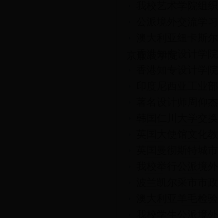
我校艺术学院组织
公派境外交流学习
澳大利亚纽卡斯尔大
香港知专设计学院
京服装学院
香港知专设计学院
印度尼西亚工业部
著名设计师周仰杰J
韩国仁川大学交换
英国大使馆文化教
英国曼彻斯特城市
我校举行公派境外
波兰凯尔采市市政
澳大利亚羊毛检验局
我校学生公派境外