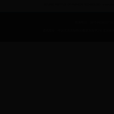
BEIJING INSTITUE OF FASHION TECHNOLOGY International 
联系电话：8610-64288257 传真：
通讯地址：中国北京市朝阳区樱花东路甲2号 北京服装学院 