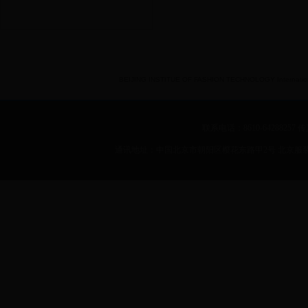
BEIJING INSTITUE OF FASHION TECHNOLOGY International 
联系电话：8610-64288257 传真：
通讯地址：中国北京市朝阳区樱花东路甲2号 北京服装学院 