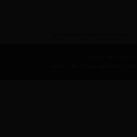
BEIJING INSTITUE OF FASHION TECHNOLOGY International 
联系电话：8610-64288257 传真：
通讯地址：中国北京市朝阳区樱花东路甲2号 北京服装学院 